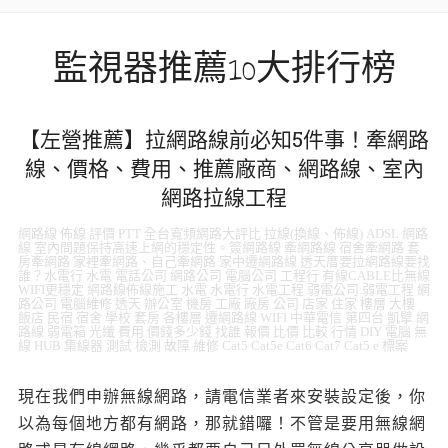
監視器推薦10大排行榜
【左營推薦】拉網路線前必知5件事！牽網路
線、價格、費用、推薦廠商、網路線、室內
網路拉線工程
網路線 佈線 評價 PTT 全台寬頻網路大評比 拉線(換線、佈線) ADSL 網路
線 室內問題保持高速上網的穩定性。簽網路線 牽網路線 宿舍牽網路 套
房牽網路 家裡牽網路、自己牽網路 家中遷網路線 透天厝要拉網路線要找
誰？水電行 水電 電話公司 網路公司 電腦公司 工程行 有線CABLE比無線
WIFI更穩定 網路線佈線施工 水電 水電行 水電工程 弱電公司 弱電工程 網
路公司 電腦維修 透天 辦公室 機房 工廠 廠房 公司 店家 住家 樓層 大樓
飯店 民宿 宿舍 學校 套房 各樓層 遷網路線 WIFI 中華電信 第四台 凱擘 網
路線 弱電箱 光纖 費用 價錢多少錢 找誰 報價 比價 比較 行情 DIY 電腦 無
線 HUB 集線器 測試 檢測 故障 維修 Cat5 Cat5e Cat6 Cat7 Cat5 e 標案
現在我們申辦無線網路，請電信業者來安裝設定後，你
以為每個地方都有網路，那就錯囉！不管是要用無線網