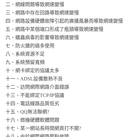
二、網線問題導致網速變慢
三、網路中存在回路導致網速變慢
四、網路設備硬體故障引起的廣播風暴而導致網速變慢
五、網路中某個端口形成了瓶頸導致網速變慢
六、蠕蟲病毒的影響導致網速變慢
七、防火牆的過多使用
八、系統資源不足
九、系統預留寬頻
十、網卡綁定的協議太多
十一、ADSL設備散熱不良
十二、訪問網際網路介面錯誤
十三、不能綁定TCP/IP協議
十四、電話線路品質低劣
十五、QQ無法聯網?
十六、微機硬體軟體問題
十七、某一網站長時間網頁打不開?
十八、由於網際網路節點故障