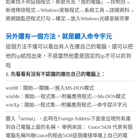
如果找不到這個程式，那麼先去「我的電腦」→控制台→
新增移除程式→Windows安裝程式→系統工具→詳細資料→
將網路監控程式打勾→確定→放入Windows光碟安裝完畢
另外還有一個方法，就是鍵入命令字元
這個方法不僅可以看出有人在連自己的電腦，還可以把
他的ip給找出來，不過當然他要是固定的ip才可以抓到
啦
1. 先看看有沒有不認識的連在自己的電腦上：
win98：開始-->關機-->進入MS-DOS模式
winMe：開始-->程式集-->附屬應用程式-->Ms-DOS模式
winXp：開始-->程式集-->附屬應用程式-->命令提示字元
鍵入「netstat」，此時在Foreign Address下面會出現所有連
到自己電腦上面的名稱。 舉例來說： Grace:5438 代表有個
電腦名稱叫做Grace的經由5438這個連接埠連上自己的電