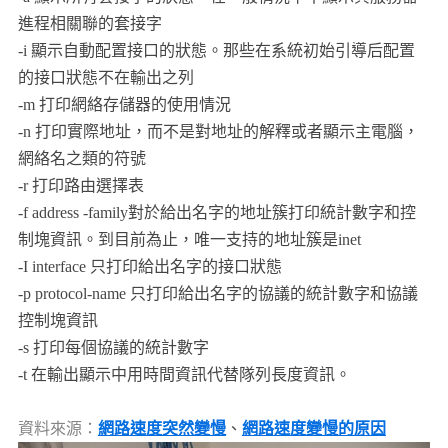
進程相關聯的套接字
-i 顯示自動配置接口的狀態。那些在系統初始引導后配置
的接口狀態不在輸出之列
-m 打印網絡存儲器的使用情況
-n 打印實際地址，而不是對地址的解釋或者顯示主電腦，
網絡名之類的符號
-r 打印路由選擇表
-f address -family對於給出名字的地址簇打印統計數字和控
制塊資訊。到目前為止，唯一支持的地址簇是inet
-I interface 只打印給出名字的接口狀態
-p protocol-name 只打印給出名字的協議的統計數字和協議
控制塊資訊
-s 打印每個協議的統計數字
-t 在輸出顯示中用時間資訊代替隊列長度資訊。
資料來源：
網路速度突然變慢
、
網路速度變慢的原因