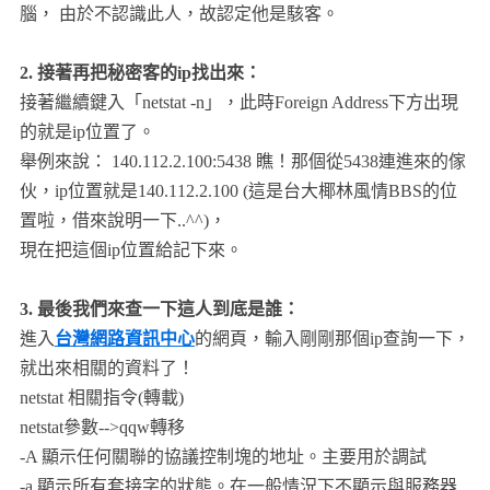
腦， 由於不認識此人，故認定他是駭客。
2. 接著再把秘密客的ip找出來：
接著繼續鍵入「netstat -n」，此時Foreign Address下方出現
的就是ip位置了。
舉例來說： 140.112.2.100:5438 瞧！那個從5438連進來的傢
伙，ip位置就是140.112.2.100 (這是台大椰林風情BBS的位
置啦，借來說明一下..^^)，
現在把這個ip位置給記下來。
3. 最後我們來查一下這人到底是誰：
進入
台灣網路資訊中心
的網頁，輸入剛剛那個ip查詢一下，
就出來相關的資料了！
netstat 相關指令(轉載)
netstat參數-->qqw轉移
-A 顯示任何關聯的協議控制塊的地址。主要用於調試
-a 顯示所有套接字的狀態。在一般情況下不顯示與服務器