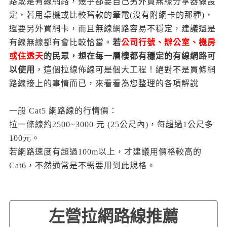
路或是有線網路，幾乎都要自己另外買無線分享器做設
定，若用桌機或比較舊款的筆電(沒有附網卡的那種)，
還要另外買網卡，而且無線網路容易不穩定，建議還是
有線無線都有會比較恰當。
若
公司行號、辦公室、機房
或住透天
的民眾，想在每一層樓都有穩定的有線網路可
以使用
，這個拉線佈線可是個大工程！絕對不是買條網
路線接上的事情而已，來看看為您整理的各項解說
一般 Cat5 網路線的行情價：
拉一條線約2500~3000 元 (25公尺內)，每超過1公尺多
100元。
若網路速度有超過100m以上，才建議用價格較高的
Cat6，不然通常是不需要用到此規格。
左營拉網路線推薦