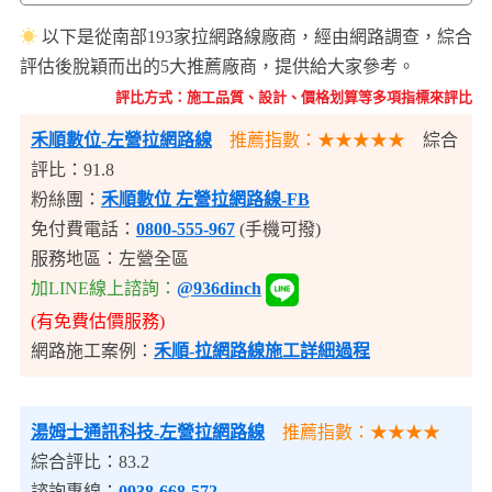
☀
以下是從南部193家拉網路線廠商，經由網路調查，綜合
評估後脫穎而出的5大推薦廠商，提供給大家參考。
評比方式：施工品質、設計、價格划算等多項指標來評比
禾順數位-左營拉網路線
推薦指數：★★★★★
綜合
評比：91.8
粉絲團：
禾順數位 左營拉網路線-FB
免付費電話：
0800-555-967
(手機可撥)
服務地區：左營全區
加LINE線上諮詢：
@936dinch
(有免費估價服務)
網路施工案例：
禾順-拉網路線施工詳細過程
湯姆士通訊科技
-左營拉網路線
推薦指數：★★★★
綜合評比：83.2
諮詢專線：
0938-668-572