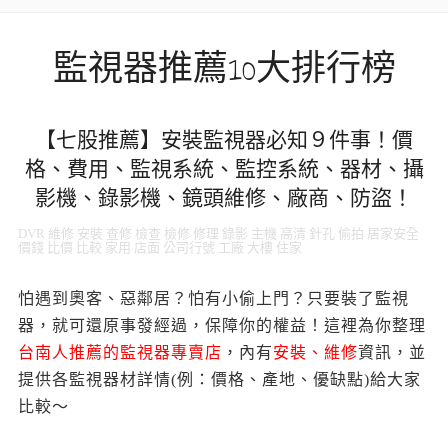
監視器推薦10大排行榜
【七股推薦】安裝監視器必知９件事！價
格、費用、監視系統、監控系統、器材、攝
影機、錄影機、鏡頭維修、廠商、防盜！
DVR 維修 安裝 查修 檢查 檢修 修理 錄影 主機 高清 針孔 偷拍 居家安全
價錢 比價 比較 家用 店面 公司行號 工廠 大樓 住家
怕遇到奧客、惡鄰居？怕有小偷上門？只要裝了監視
器，就可還原事發經過，保障你的權益！這裡為你整理
台南人推薦的監視器專賣店
，內有
安裝、維修
資訊，並
提供各監視器材詳情(例：價格、產地、優缺點)給大家
比較～