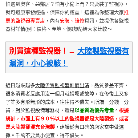
怕遇到奧客、惡鄰居？怕有小偷上門？只要裝了監視器，
就可還原事發經過，保障你的權益！這裡為你整理大家
推
薦的監視器專賣店
，內有
安裝、維修
資訊，並提供各監視
器材詳情(例：價格、產地、優缺點)給大家比較～
別買這種監視器！→
大陸製監視器有
漏洞，小心被駭！
近日越來越多
大陸劣質監視器削價出清
，品質參差不齊，
很多消費者反應用沒一個月就損壞或故障，在修復上又多
了許多有形無形的成本，往往得不償失。所謂一分錢一分
貨，對於監視設備等器材，還是
以品質為優先考量
。
根據
統計，市面上有９０％以上的監視器都是大陸製造，或者
是大陸製卻混充台灣製
，建議從有口碑的店家當中做選
擇。
千萬不要貪小便宜，得不償失。