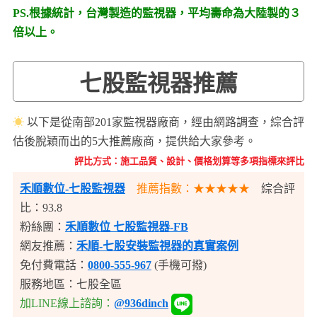
PS.根據統計，台灣製造的監視器，平均壽命為大陸製的３
倍以上。
七股監視器推薦
☀
以下是從南部201家監視器廠商，經由網路調查，綜合評
估後脫穎而出的5大推薦廠商，提供給大家參考。
評比方式：施工品質、設計、價格划算等多項指標來評比
禾順數位-七股監視器
推薦指數：★★★★★
綜合評
比：93.8
粉絲團：
禾順數位 七股監視器-FB
網友推薦：
禾順-七股安裝監視器的真實案例
免付費電話：
0800-555-967
(手機可撥)
服務地區：七股全區
加LINE線上諮詢：
@936dinch