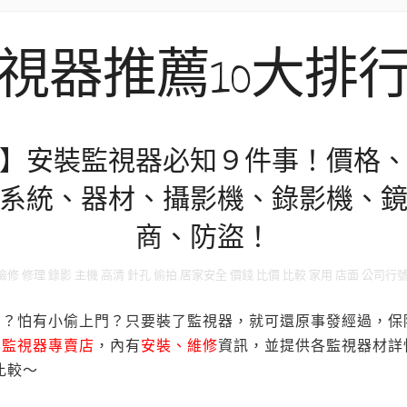
視器推薦10大排
】安裝監視器必知９件事！價格
系統、器材、攝影機、錄影機、
商、防盜！
 檢修 修理 錄影 主機 高清 針孔 偷拍 居家安全 價錢 比價 比較 家用 店面 公司行
居？怕有小偷上門？只要裝了監視器，就可還原事發經過，保
的監視器專賣店
，內有
安裝、維修
資訊，並提供各監視器材詳
比較～