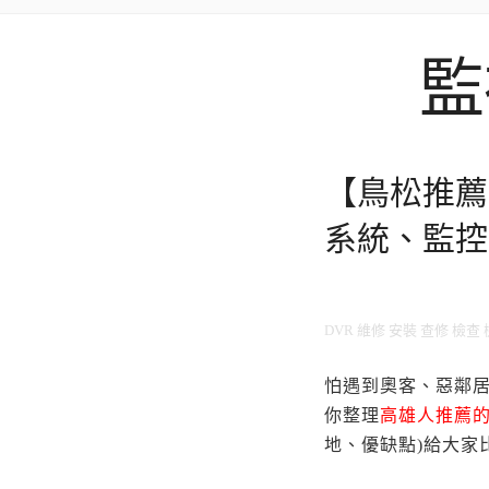
監
【鳥松推薦
系統、監控
DVR 維修 安裝 查修 檢查
怕遇到奧客、惡鄰
你整理
高雄人推薦
地、優缺點)給大家