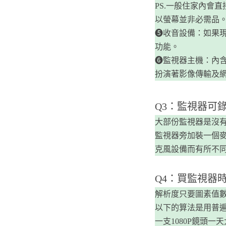
PS.一般住家內會
以螢幕並非必需品
❺收音設備：如果
功能。
❻監視器主機：內
扮演著影像傳輸及
Q3：監視器可
大部份監視器是沒
監視器旁加裝一個麥
克風設備而有所不
Q4：買監視器
解析度只要圖素值
以下的算法是用普遍
一支1080P鏡頭一