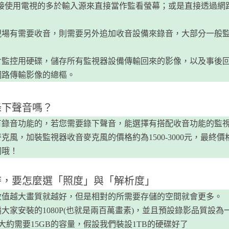
直接使用電視的多於輸入源來直接當作監看螢幕；或是直接透過網
。
現場有需要收音，則需要另外追加收音設備來錄音，大部分一般
含監控用硬碟，儲存所有監視器設備傳輸回來的影像，以及事後
網路傳輸影像的總樞。
錄下聲音嗎？
有錄音功能的，若您需要錄下聲音，能選擇有搭配收音功能的監
克風，加裝監視器收音麥克風的價格約為1500-3000元，最終
同哦！
時，要怎麼選「照度」與「解析度」
數值越大畫質就越好，但是相對的所需要存儲的空間就會更多。
大家安裝的1080P(也就是兩百萬畫素)，並且預設錄影品質設為一
天大約需要15GB的容量，假設我們裝設1TB的硬碟好了