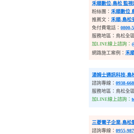
禾順數位-鳥松 監視
粉絲團：
禾順數位 
推薦文：
禾順-鳥松
免付費電話：
0800-5
服務地區：鳥松全
加LINE線上諮詢：
網路施工案例：
禾
湯姆士通訊科技
-鳥
諮詢專線：
0938-668
服務地區：鳥松全
加LINE線上諮詢：
t
三菱電子企業
-鳥松
諮詢專線：
0955-987