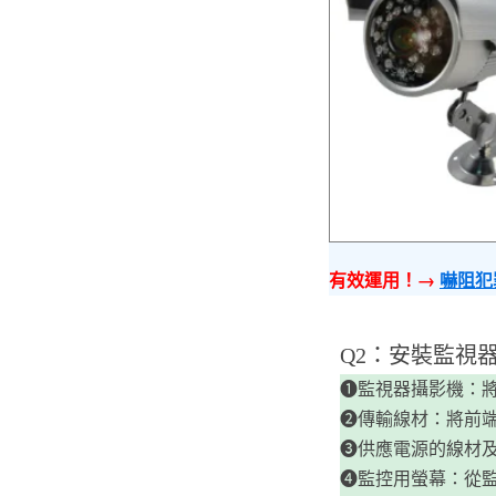
有效運用！→
嚇阻犯
​Q2：安裝監
❶監視器攝影機：
❷傳輸線材：將前
❸供應電源的線材
❹監控用螢幕：從監