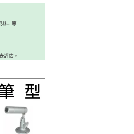
...等
去評估。