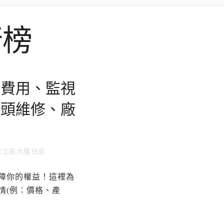
行榜
、費用、監視
鏡頭維修、廠
號 工廠 大樓 住家
障你的權益！這裡為
情(例：價格、產