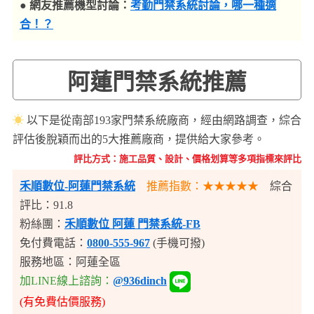
● 網友推薦機型討論：
考勤門禁系統討論，哪一種適
合！？
阿蓮門禁系統推薦
☀
以下是從南部193家門禁系統廠商，經由網路調查，綜合
評估後脫穎而出的5大推薦廠商，提供給大家參考。
評比方式：施工品質、設計、價格划算等多項指標來評比
禾順數位-阿蓮門禁系統
推薦指數：★★★★★
綜合
評比：91.8
粉絲團：
禾順數位 阿蓮 門禁系統-FB
免付費電話：
0800-555-967
(手機可撥)
服務地區：阿蓮全區
加LINE線上諮詢：
@936dinch
(有免費估價服務)