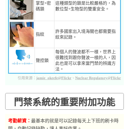
掌型+密
這種類型的鎖是比較嚴格的，為
碼鎖
數位型+生物型的雙重安全。
許多國家出入境海關也都需要指
指紋
紋來記錄。
每個人的聲波都不一樣，世界上
很難找到跟你聲波一樣的人，因
聲控鎖
此也是可以拿來當門禁的辨識方
法。
引用來源：
jamie_okeefe@Flickr
、
Nuclear Regulatory@Flickr
門禁系統的重要附加功能
考勤薪資：
最基本的就是可以記錄每天上下班的刷卡時
間，自動記錄缺勤，讓人事好作業。