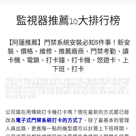
監視器推薦10大排行榜
【阿蓮推薦】門禁系統安裝必知5件事！新安
裝、價格、維修、推薦廠商、門禁考勤、讀
卡機、電鎖、打卡鐘、打卡機、悠遊卡、上
下班、打卡
門禁 系統 考勤 工程 價錢 新安裝 卡鐘 打卡鍾 卡鍾 讀卡機 磁力鎖 開門壓
扣 壓扣 上下班 免費諮詢 報價 行情 推薦店家 門禁磁扣 門禁卡 拷貝 門禁
管制 感應式門禁 門禁控制器 飯店門禁 工地門禁 指紋辨識 SOYAL 價錢
PTT 評價 DIY公司 工廠 住家 家用 銀行 廠房 民宿 飯店 宿舍 學校 套房 比
較 比價 設定 教學
公司還在用傳統打卡機打卡嗎？現在最新的方式都已經
改為
電子式門禁系統打卡的方式了
，除了最基本的管理
人員出路，更進階一點的機型還可以計算上下班時間。