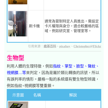
通常為管制特定人員進出，需設定
刷卡機
卡片權限與身分，適合較嚴格的區
域，例如研究室、管理室等。
引用來源：
維基百科
、
pixabay
、
Christopher@Flickr
生物型
利用人體的生理特徵，例如
指紋、掌型、臉型、聲紋、
視網膜…等
來判定，因為是屬於類比轉換的訊號，所以
有誤判率的情形。嚴格一點的系統還有雙生物型辨識，
例如指紋+視網膜等雙重鎖。
示意圖
名稱
解說