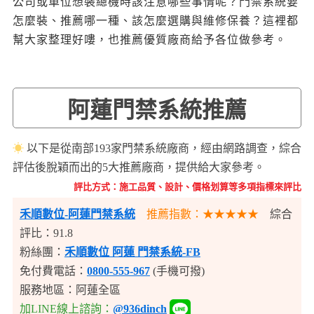
公司或單位想裝總機時該注意哪些事情呢？門禁系統要
怎麼裝、推薦哪一種、該怎麼選購與維修保養？這裡都
幫大家整理好嘍，也推薦優質廠商給予各位做參考。
阿蓮門禁系統推薦
☀
以下是從南部193家門禁系統廠商，經由網路調查，綜合
評估後脫穎而出的5大推薦廠商，提供給大家參考。
評比方式：施工品質、設計、價格划算等多項指標來評比
禾順數位-阿蓮門禁系統
推薦指數：★★★★★
綜合
評比：91.8
粉絲團：
禾順數位 阿蓮 門禁系統-FB
免付費電話：
0800-555-967
(手機可撥)
服務地區：阿蓮全區
加LINE線上諮詢：
@936dinch