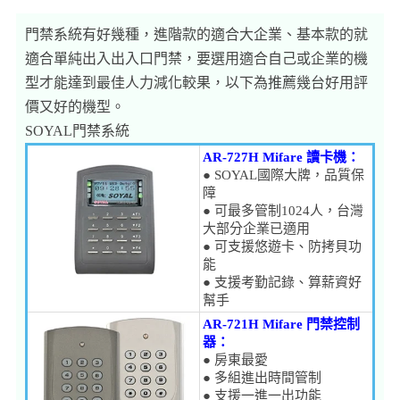
門禁系統有好幾種，進階款的適合大企業、基本款的就
適合單純出入出入口門禁，要選用適合自己或企業的機
型才能達到最佳人力減化較果，以下為推薦幾台好用評
價又好的機型。
SOYAL門禁系統
AR-727H Mifare 讀卡機：
● SOYAL國際大牌，品質保
障
● 可最多管制1024人，台灣
大部分企業已適用
● 可支援悠遊卡、防拷貝功
能
● 支援考勤記錄、算薪資好
幫手
AR-721H Mifare 門禁控制
器：
● 房東最愛
● 多組進出時間管制
● 支援一進一出功能