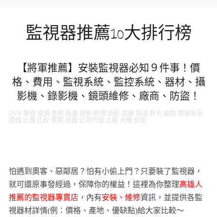
監視器推薦10大排行榜
【將軍推薦】安裝監視器必知９件事！價
格、費用、監視系統、監控系統、器材、攝
影機、錄影機、鏡頭維修、廠商、防盜！
DVR 維修 安裝 查修 檢查 檢修 修理 錄影 主機 高清 針孔 偷拍 居家安全
價錢 比價 比較 家用 店面 公司行號 工廠 大樓 住家
怕遇到奧客、惡鄰居？怕有小偷上門？只要裝了監視器，
就可還原事發經過，保障你的權益！這裡為你整理
高雄人
推薦的監視器專賣店
，內有
安裝、維修
資訊，並提供各監
視器材詳情(例：價格、產地、優缺點)給大家比較～