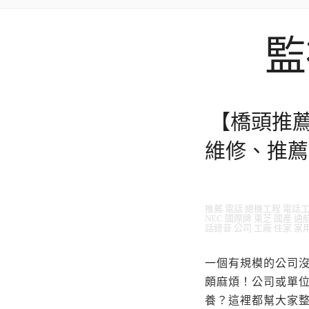
監
【橋頭推
維修、推薦
推薦 電話 總機工程 電話工程
NEC 國際牌 東芝 國產 通航
話錄音 公司 工廠 住家 家
一個有規模的公司
頗麻煩！公司或單
養？這裡都幫大家