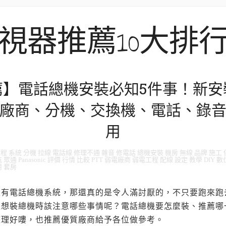
視器推薦10大排
薦】電話總機安裝必知5件事！新安
廠商、分機、交換機、電話、錄
用
 系統 分機 拉線 電話線 修理不通 雜音 修電話 總機安裝 機房 無線 品牌 施工 保養
 眾通 Panasonic 評價 行情 比較 PTT 弱電廠商 弱電工程 配線 設定 教學 DIY
用 套房
沒有電話總機系統，那還真的是令人滿討厭的，不只要跑來跑
位想裝總機時該注意哪些事情呢？電話總機要怎麼裝、推薦哪
整理好嘍，也推薦優質廠商給予各位做參考。