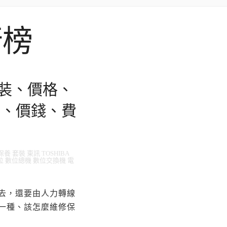
行榜
裝、價格、
音、價錢、費
 套裝 東訊 TOSHIBA
 數位 數位總機 數位交換機 電
去，還要由人力轉線
一種、該怎麼維修保