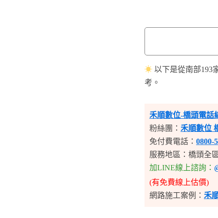
☀
以下是從南部19
考。
禾順數位-橋頭電話
粉絲團：
禾順數位 
免付費電話：
0800-5
服務地區：橋頭全
加LINE線上諮詢：
(有免費線上估價)
網路施工案例：
禾