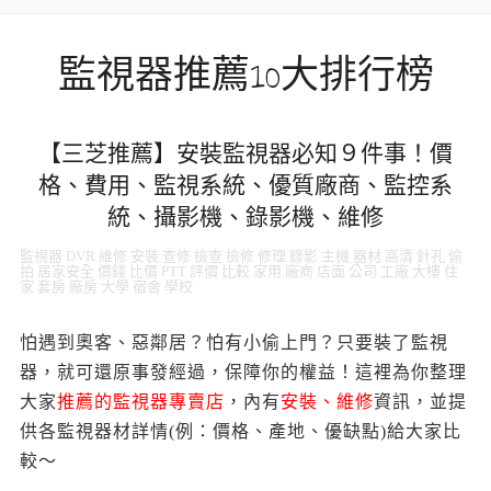
監視器推薦10大排行榜
【三芝推薦】安裝監視器必知９件事！價
格、費用、監視系統、優質廠商、監控系
統、攝影機、錄影機、維修
監視器 DVR 維修 安裝 查修 檢查 檢修 修理 錄影 主機 器材 高清 針孔 偷
拍 居家安全 價錢 比價 PTT 評價 比較 家用 廠商 店面 公司 工廠 大樓 住
家 套房 廠房 大學 宿舍 學校
怕遇到奧客、惡鄰居？怕有小偷上門？只要裝了監視
器，就可還原事發經過，保障你的權益！這裡為你整理
大家
推薦的監視器專賣店
，內有
安裝、維修
資訊，並提
供各監視器材詳情(例：價格、產地、優缺點)給大家比
較～