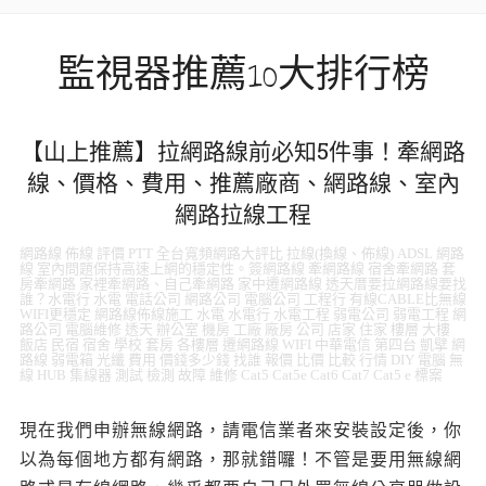
監視器推薦10大排行榜
【山上推薦】拉網路線前必知5件事！牽網路
線、價格、費用、推薦廠商、網路線、室內
網路拉線工程
網路線 佈線 評價 PTT 全台寬頻網路大評比 拉線(換線、佈線) ADSL 網路
線 室內問題保持高速上網的穩定性。簽網路線 牽網路線 宿舍牽網路 套
房牽網路 家裡牽網路、自己牽網路 家中遷網路線 透天厝要拉網路線要找
誰？水電行 水電 電話公司 網路公司 電腦公司 工程行 有線CABLE比無線
WIFI更穩定 網路線佈線施工 水電 水電行 水電工程 弱電公司 弱電工程 網
路公司 電腦維修 透天 辦公室 機房 工廠 廠房 公司 店家 住家 樓層 大樓
飯店 民宿 宿舍 學校 套房 各樓層 遷網路線 WIFI 中華電信 第四台 凱擘 網
路線 弱電箱 光纖 費用 價錢多少錢 找誰 報價 比價 比較 行情 DIY 電腦 無
線 HUB 集線器 測試 檢測 故障 維修 Cat5 Cat5e Cat6 Cat7 Cat5 e 標案
現在我們申辦無線網路，請電信業者來安裝設定後，你
以為每個地方都有網路，那就錯囉！不管是要用無線網