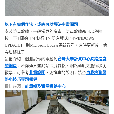
以下有幾個作法，或許可以解決中毒問題：
安裝防毒軟體，一般常見的病毒，防毒軟體都可以移除。
按一下 [ 開始 ]->[ 執行 ]->[所有程式]->[WINDOWS
UPDATE]，到Microsoft Update更新看看，有時更新後，病
毒也移除了
最後介紹一個測試你的電腦到
台灣大學計資中心網路速度
的網頁
，若你連某些網站速度變慢，網路速度之瓶頸檢測
教學，可參考
此篇說明
，更詳盡的說明，請至
自我檢測網
路小技巧專題報導
資料來源：
計算機及資訊網路中心