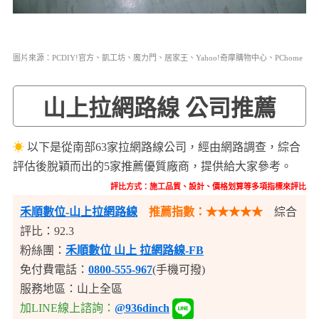
圖片來源：PCDIY!官方、凱工坊、魔力門、居家王、Yahoo!奇摩購物中心、PChome
山上拉網路線 公司推薦
☀
以下是從南部63家拉網路線公司，經由網路調查，綜合
評估後脫穎而出的5家推薦優質廠商，提供給大家參考。
評比方式：施工品質、設計、價格划算等多項指標來評比
禾順數位-山上拉網路線
推薦指數：★★★★★
綜合
評比：92.3
粉絲團：
禾順數位 山上 拉網路線-FB
免付費電話：
0800-555-967
(手機可撥)
服務地區：山上全區
加LINE線上諮詢：
@936dinch