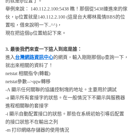
的就是ip位置了。
舉例來說： 140.112.2.100:5438 瞧！那個從5438連進來的傢
伙，ip位置就是140.112.2.100 (這是台大椰林風情BBS的位
置啦，借來說明一下..^^)，
現在把這個ip位置給記下來。
3. 最後我們來查一下這人到底是誰：
進入
台灣網路資訊中心
的網頁，輸入剛剛那個ip查詢一下，
就出來相關的資料了！
netstat 相關指令(轉載)
netstat參數-->qqw轉移
-A 顯示任何關聯的協議控制塊的地址。主要用於調試
-a 顯示所有套接字的狀態。在一般情況下不顯示與服務器
進程相關聯的套接字
-i 顯示自動配置接口的狀態。那些在系統初始引導后配置
的接口狀態不在輸出之列
-m 打印網絡存儲器的使用情況