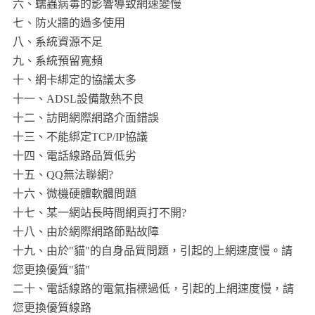
六、蠕蟲病毒的影響導致網速變慢
七、防火牆的過多使用
八、系統資源不足
九、系統預留寬頻
十、網卡綁定的協議太多
十一、ADSL設備散熱不良
十二、訪問網際網路介面錯誤
十三、不能綁定TCP/IP協議
十四、電話線路品質低劣
十五、QQ無法聯網?
十六、微機硬體軟體問題
十七、某一網站長時間網頁打不開?
十八、由於網際網路節點故障
十九、由於"貓"的自身品質問題，引起的上網速度慢。請
您更換優質"貓"
二十、電話線路的電氣指標過低，引起的上網速度慢，請
您更換優質線路