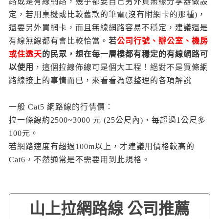
路或是有線網路，幾乎都要自己另外買無線分享器做設
定，若用桌機或比較舊款的筆電(沒有附網卡的那種)，
還要另外買網卡，而且無線網路容易不穩定，建議還是
有線無線都有會比較恰當。
若
公司行號、辦公室、機房
或住透天
的民眾，想在每一層樓都有穩定的有線網路可
以使用
，這個拉線佈線可是個大工程！絕對不是買條網
路線接上的事情而已，來看看為您整理的各項解說
一般 Cat5 網路線的行情價：
拉一條線約2500~3000 元 (25公尺內)，每超過1公尺多
100元。
若網路速度有超過100m以上，才建議用價格較高的
Cat6，不然通常是不需要用到此規格。
山上拉網路線 公司推薦